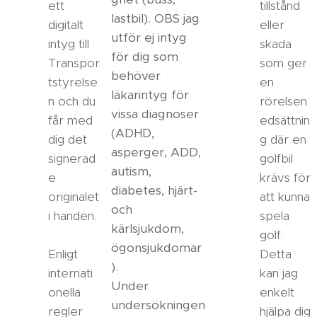
ett
tillstånd
lastbil). OBS jag
digitalt
eller
utför ej intyg
intyg till
skada
för dig som
Transpor
som ger
behöver
tstyrelse
en
läkarintyg för
n och du
rörelsen
vissa diagnoser
får med
edsättnin
(ADHD,
dig det
g där en
asperger, ADD,
signerad
golfbil
autism,
e
krävs för
diabetes, hjärt-
originalet
att kunna
och
i handen.
spela
kärlsjukdom,
golf.
ögonsjukdomar
Enligt
Detta
).
internati
kan jag
Under
onella
enkelt
undersökningen
regler
hjälpa dig