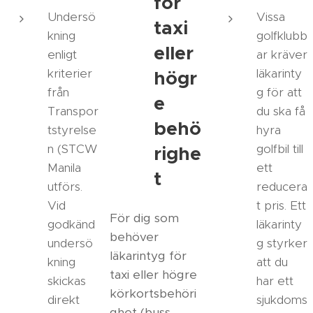
för
Undersö
Vissa
taxi
kning
golfklubb
eller
enligt
ar kräver
kriterier
läkarinty
högr
från
g för att
e
Transpor
du ska få
behö
tstyrelse
hyra
n (STCW
golfbil till
righe
Manila
ett
t
utförs.
reducera
Vid
t pris. Ett
För dig som
godkänd
läkarinty
behöver
undersö
g styrker
läkarintyg för
kning
att du
taxi eller högre
skickas
har ett
körkortsbehöri
direkt
sjukdoms
ghet (buss,