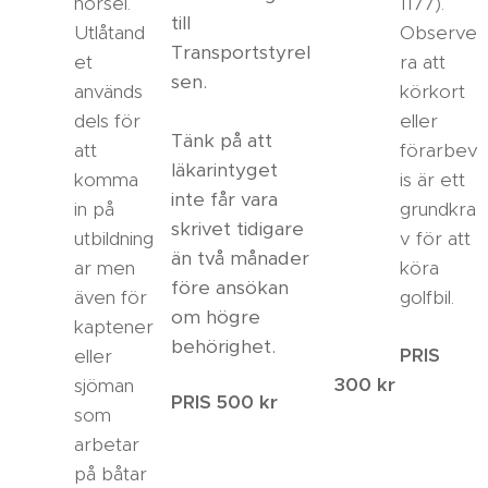
hörsel.
1177).
till
Utlåtand
Observe
Transportstyrel
et
ra att
sen.
används
körkort
dels för
eller
Tänk på att
att
förarbev
läkarintyget
komma
is är ett
inte får vara
in på
grundkra
skrivet tidigare
utbildning
v för att
än två månader
ar men
köra
före ansökan
även för
golfbil.
om högre
kaptener
behörighet.
PRIS
eller
300 kr
sjöman
PRIS 500 kr
som
arbetar
på båtar