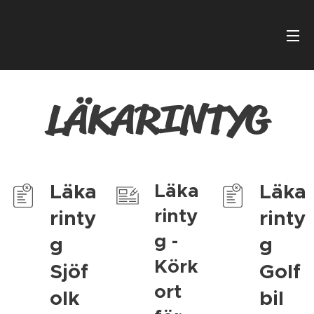
LÄKARINTYG
Läka
Läka
Läka
rinty
rinty
rinty
g -
g
g
Körk
Sjöf
Golf
ort
olk
bil